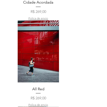
Cidade Acordada
Preço
R$ 269,00
Polica de envio
All Red
Preço
R$ 269,00
Polica de envio